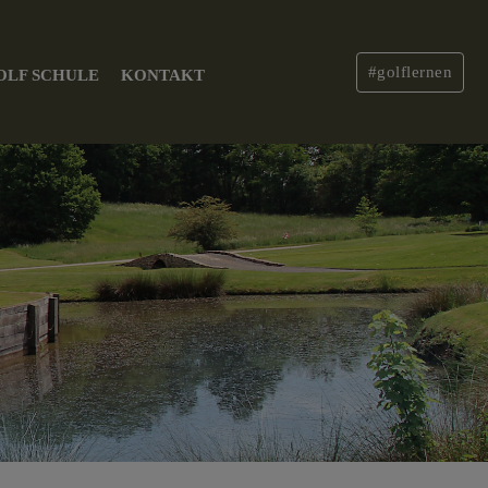
#golflernen
OLF SCHULE
KONTAKT