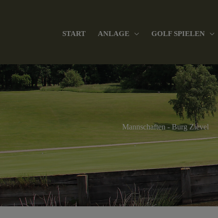
Zum
Inhalt
START
ANLAGE
GOLF SPIELEN
springen
Mannschaften - Burg Zievel