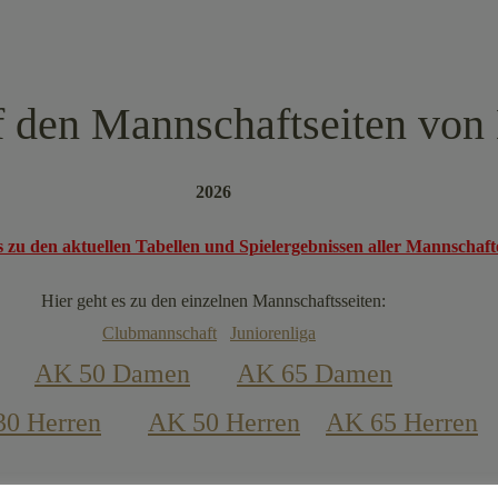
den Mannschaftseiten von 
2026
s zu den aktuellen Tabellen und Spielergebnissen aller Mannschaft
Hier geht es zu den einzelnen Mannschaftsseiten:
Clubmannschaft
Juniorenliga
AK 50 Damen
AK 65 Damen
0 Herren
AK 50 Herren
AK 65 Herren