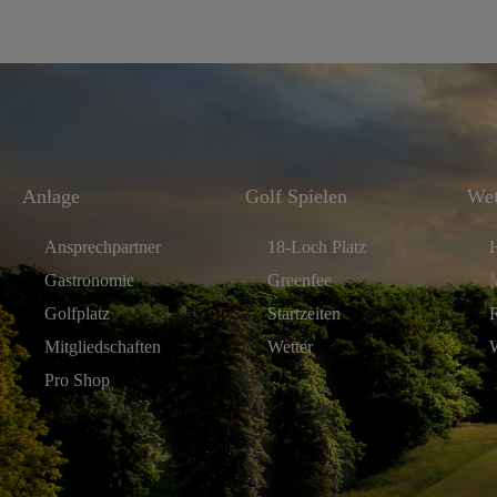
Anlage
Golf Spielen
Wet
Ansprechpartner
18-Loch Platz
Gastronomie
Greenfee
Golfplatz
Startzeiten
R
Mitgliedschaften
Wetter
W
Pro Shop