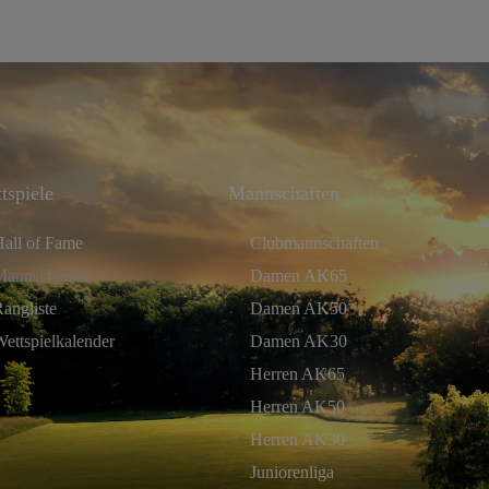
tspiele
Mannschaften
Hall of Fame
Clubmannschaften
Mannschaften
Damen AK65
angliste
Damen AK50
ettspielkalender
Damen AK30
Herren AK65
Herren AK50
Herren AK30
Juniorenliga