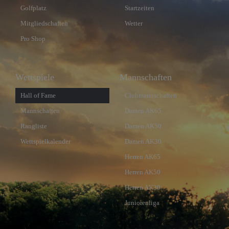
Golfplatz
Startzeiten
Mitgliedschaften
Wetter
Pro Shop
Wettspiele
Mannschaften
Hall of Fame
Clubmannschaften
Mannschaften
Damen AK65
Rangliste
Damen AK50
Wettspielkalender
Damen AK30
Herren AK65
Herren AK50
Herren AK30
Juniorenliga