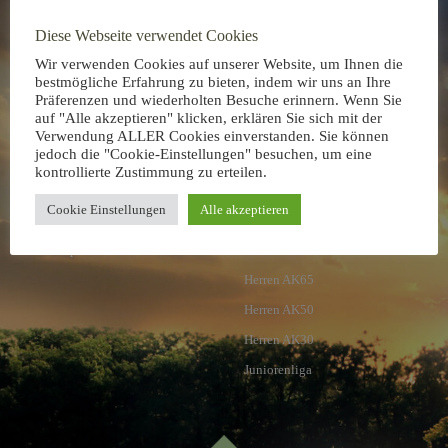
Mitgliedschaften
Wetter
Diese Webseite verwendet Cookies
Pro Shop
Wir verwenden Cookies auf unserer Website, um Ihnen die
bestmögliche Erfahrung zu bieten, indem wir uns an Ihre
Präferenzen und wiederholten Besuche erinnern. Wenn Sie
auf "Alle akzeptieren" klicken, erklären Sie sich mit der
Wettspiele
Mannschaften
Verwendung ALLER Cookies einverstanden. Sie können
jedoch die "Cookie-Einstellungen" besuchen, um eine
Hall of Fame
Clubmannschaften
kontrollierte Zustimmung zu erteilen.
Mannschaften
Damen AK65
Cookie Einstellungen
Alle akzeptieren
Rangliste
Damen AK50
Wettspielkalender
Damen AK30
Herren AK65
Herren AK50
Herren AK30
Juniorenliga