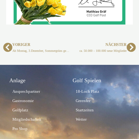
Zurück
Näc
VORIGER
NÄCHSTER
Ab Montag, 3.Dezember, Sommergrüns gesperrt!
ca. 50.000 – 100.000 neue Mitglieder
Anlage
Golf Spielen
Ansprechpartner
18-Loch Platz
Gastronomie
Greenfee
Golfplatz
Startzeiten
Mitgliedschaften
Wetter
Pro Shop