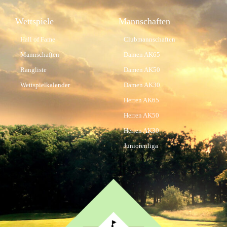
Wettspiele
Mannschaften
Hall of Fame
Clubmannschaften
Mannschaften
Damen AK65
Rangliste
Damen AK50
Wettspielkalender
Damen AK30
Herren AK65
Herren AK50
Herren AK30
Juniorenliga